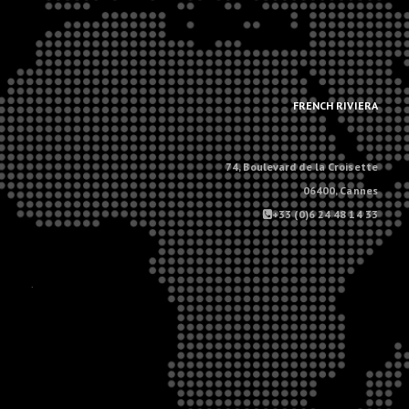
.
.
FRENCH RIVIERA
74, Boulevard de la Croisette
06400, Cannes
+33 (0)6 24 48 14 33
.