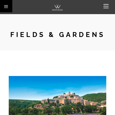
FIELDS & GARDENS