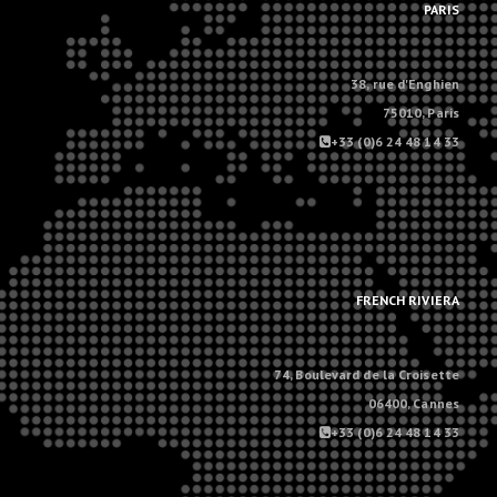
PARIS
38, rue d'Enghien
75010, Paris
+33 (0)6 24 48 14 33
.
.
FRENCH RIVIERA
74, Boulevard de la Croisette
06400, Cannes
+33 (0)6 24 48 14 33