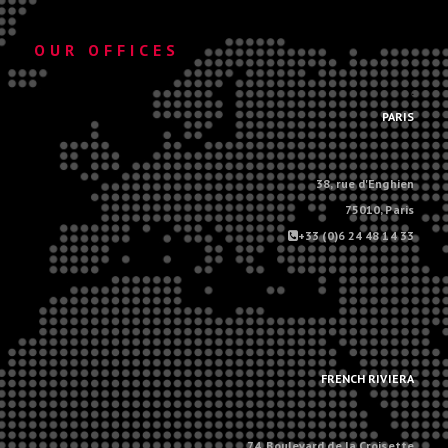
OUR OFFICES
.
PARIS
38, rue d'Enghien
75010, Paris
+33 (0)6 24 48 14 33
.
.
FRENCH RIVIERA
74, Boulevard de la Croisette