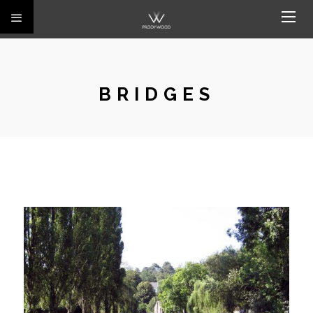
BRIDGES